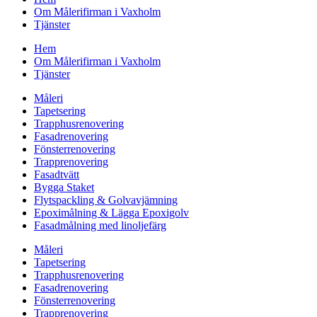
Om Målerifirman i Vaxholm
Tjänster
Hem
Om Målerifirman i Vaxholm
Tjänster
Måleri
Tapetsering
Trapphusrenovering
Fasadrenovering
Fönsterrenovering
Trapprenovering
Fasadtvätt
Bygga Staket
Flytspackling & Golvavjämning
Epoximålning & Lägga Epoxigolv
Fasadmålning med linoljefärg
Måleri
Tapetsering
Trapphusrenovering
Fasadrenovering
Fönsterrenovering
Trapprenovering