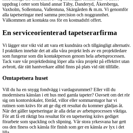
uppdrag i orter som bland annat Täby, Danderyd, Åkersberga,
Vaxholm, Sollentuna, Vallentuna, Skärgården & m.m. Vi genomför
alla tapetseringar med samma precision och noggrannhet.
Välkommen att kontakta oss för en kostnadsfri offert.
En serviceorienterad tapetserarfirma
Vi lägger stor vikt vid att vara ett kundnära och tillgängligt alternativ.
I praktiken innebär det att alla våra projekt leds av en projektledare
som fungerar som din kontaktperson genom hela arbetsprocessen.
Tack vare vår projektledning löper alla våra projekt på effektivt utan
avbrott, där rätt hantverkare alltid finns på plats vid rätt tillfälle.
Omtapetsera huset
Vill du ha en snygg fondvägg i vardagsrummet? Eller vill du
modernisera känslan i ett hus med gamla tapeter? Oavsett om det rör
sig om kontorslokaler, förråd, villor eller sommarstugor har vi
rutinen som krävs för att ge dig ett resultat du kommer glädjas åt.
När det gäller tapetseringar är alla delar av arbetsprocessen viktiga.
För att få ett riktigt bra resultat för en tapetsering krävs gediget
förarbete som spackling och slipning. Vår stora yrkesvana har gett
oss den finess och känsla för finish som ger en känsla av lyx i det
lilla.