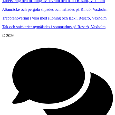
Tapetsering och målning av sovrum och hall i Resarö, Vaxholm
Altanräcke och pergola slipades och målades på Rindö, Vaxholm
Trapprenovering i villa med slipning och lack i Resarö, Vaxholm
Tak och snickerier nymålades i sommarhus på Resarö, Vaxholm
© 2026