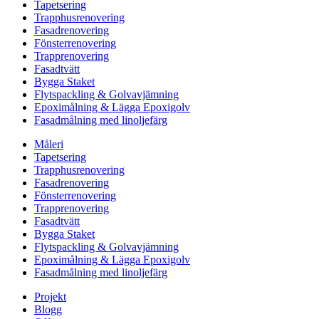
Tapetsering
Trapphusrenovering
Fasadrenovering
Fönsterrenovering
Trapprenovering
Fasadtvätt
Bygga Staket
Flytspackling & Golvavjämning
Epoximålning & Lägga Epoxigolv
Fasadmålning med linoljefärg
Måleri
Tapetsering
Trapphusrenovering
Fasadrenovering
Fönsterrenovering
Trapprenovering
Fasadtvätt
Bygga Staket
Flytspackling & Golvavjämning
Epoximålning & Lägga Epoxigolv
Fasadmålning med linoljefärg
Projekt
Blogg