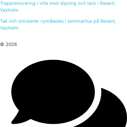
Trapprenovering i villa med slipning och lack i Resarö,
Vaxholm
Tak och snickerier nymålades i sommarhus på Resarö,
Vaxholm
© 2026