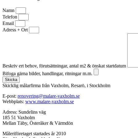
Namn
Telefon
Email
Adress + Ort
Beskriv ert behov, förutsättningar, antal m2 & önskat startdatum
Bifoga gärna bilder, handlingar, ritningar m.m.
Skicka
Skicklig målarfirma från Vaxholm, Resarö, i Stockholm
E-post:
renovering@malare-vaxholm.se
Webbplats:
www.malare-vaxholm.se
Adress: Sundelins väg
185 51 Vaxholm
Mellan Täby, Österåker & Värmdön
Måleriföretaget startades år 2010