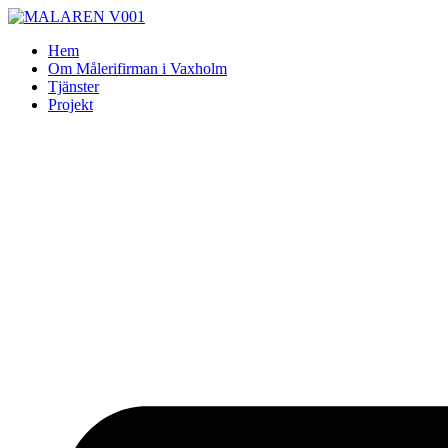
Skip
to
Hem
content
Om Målerifirman i Vaxholm
Tjänster
Projekt