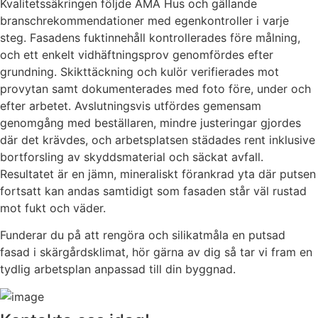
Kvalitetssäkringen följde AMA Hus och gällande
branschrekommendationer med egenkontroller i varje
steg. Fasadens fuktinnehåll kontrollerades före målning,
och ett enkelt vidhäftningsprov genomfördes efter
grundning. Skikttäckning och kulör verifierades mot
provytan samt dokumenterades med foto före, under och
efter arbetet. Avslutningsvis utfördes gemensam
genomgång med beställaren, mindre justeringar gjordes
där det krävdes, och arbetsplatsen städades rent inklusive
bortforsling av skyddsmaterial och säckat avfall.
Resultatet är en jämn, mineraliskt förankrad yta där putsen
fortsatt kan andas samtidigt som fasaden står väl rustad
mot fukt och väder.
Funderar du på att rengöra och silikatmåla en putsad
fasad i skärgårdsklimat, hör gärna av dig så tar vi fram en
tydlig arbetsplan anpassad till din byggnad.