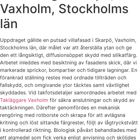
Vaxholm, Stockholms
län
Uppdraget gällde en putsad villafasad i Skarpö, Vaxholm,
Stockholms län, där målet var att återställa ytan och ge
den ett långsiktigt, diffusionsöppet skydd med silikatfärg.
Arbetet inleddes med besiktning av fasadens skick, där vi
markerade sprickor, bompartier och tidigare lagningar. En
förankrad ställning restes med ordnade tillträden och
fallskydd, och omgivande ytor täcktes samt växtlighet
skyddades. Vid takfotsdetaljer samordnades arbetet med
Takläggare Vaxholm
för säkra anslutningar och skydd av
taktäckningen. Därefter genomfördes en mekanisk
rengöring med rotborste och skrapa för att avlägsna
kritning och löst sittande färgrester, följt av lågtryckstvätt
i kontrollerad riktning. Biologisk påväxt behandlades med
ett algmedel som fick verka enligt anvisning och sköljdes