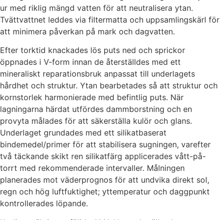
ur med riklig mängd vatten för att neutralisera ytan.
Tvättvattnet leddes via filtermatta och uppsamlingskärl för
att minimera påverkan på mark och dagvatten.
Efter torktid knackades lös puts ned och sprickor
öppnades i V-form innan de återställdes med ett
mineraliskt reparationsbruk anpassat till underlagets
hårdhet och struktur. Ytan bearbetades så att struktur och
kornstorlek harmonierade med befintlig puts. När
lagningarna härdat utfördes dammborstning och en
provyta målades för att säkerställa kulör och glans.
Underlaget grundades med ett silikatbaserat
bindemedel/primer för att stabilisera sugningen, varefter
två täckande skikt ren silikatfärg applicerades vått-på-
torrt med rekommenderade intervaller. Målningen
planerades mot väderprognos för att undvika direkt sol,
regn och hög luftfuktighet; yttemperatur och daggpunkt
kontrollerades löpande.